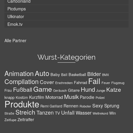
Cartoonland
Picdumps
Ulkinator
Emok.tv
Alle Partner
Wurst-Kategorien
Auto
Animation
Bilder
Baby
Basketball
Ball
BMX
Fail
Compilation
Cover
Fahrrad
Erschrecken
Feuer
Flugzeug
Game
Hund
Fußball
Katze
Gitarre
Frau
Junge
Geräusch
Musik
Motorrad
Kurzfilm
Parodie
knapp
Kostüm
Polizei
Produkte
Sexy
Sprung
Rennen
Remi Gaillard
Roboter
Streich
Tanzen
Unfall
Wasser
TV
Win
Weltrekord
Straße
Zeitraffer
Zeitlupe