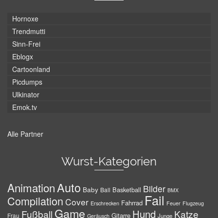
Hornoxe
Trendmutti
Sinn-Frei
Eblogx
Cartoonland
Picdumps
Ulkinator
Emok.tv
Alle Partner
Wurst-Kategorien
Auto
Animation
Bilder
Baby
Basketball
Ball
BMX
Fail
Compilation
Cover
Fahrrad
Erschrecken
Feuer
Flugzeug
Game
Hund
Fußball
Katze
Gitarre
Frau
Junge
Geräusch