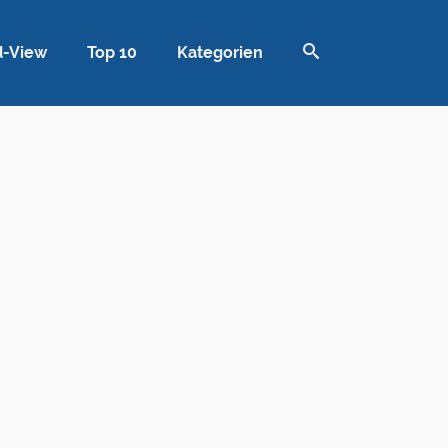
d-View
Top 10
Kategorien