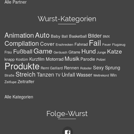
Alle Partner
Wurst-Kategorien
Auto
Animation
Bilder
Baby
Basketball
Ball
BMX
Fail
Compilation
Cover
Fahrrad
Erschrecken
Feuer
Flugzeug
Game
Hund
Fußball
Katze
Gitarre
Frau
Junge
Geräusch
Musik
Motorrad
Kurzfilm
Parodie
knapp
Kostüm
Polizei
Produkte
Sexy
Sprung
Rennen
Remi Gaillard
Roboter
Streich
Tanzen
Unfall
Wasser
TV
Win
Weltrekord
Straße
Zeitraffer
Zeitlupe
Alle Kategorien
Folge-Wurst