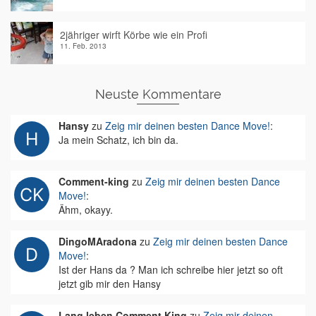
2jähriger wirft Körbe wie ein Profi
11. Feb. 2013
Neuste Kommentare
Hansy
zu
Zeig mir deinen besten Dance Move!
:
Ja mein Schatz, ich bin da.
Comment-king
zu
Zeig mir deinen besten Dance
Move!
:
Ähm, okayy.
DingoMAradona
zu
Zeig mir deinen besten Dance
Move!
:
Ist der Hans da ? Man ich schreibe hier jetzt so oft
jetzt gib mir den Hansy
Lang leben Comment King
zu
Zeig mir deinen