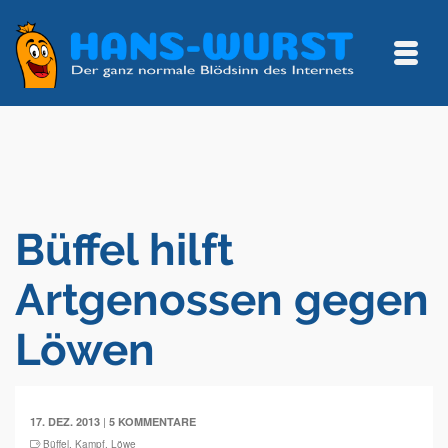
Büffel hilft
Artgenossen gegen
Löwen
|
17. DEZ. 2013
5 KOMMENTARE
Büffel
,
Kampf
,
Löwe