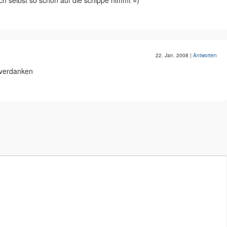
sich selbst so schön auf die schippe nimmt =)
22. Jan. 2008
|
Antworten
 verdanken