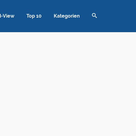
d-View
Top 10
Kategorien