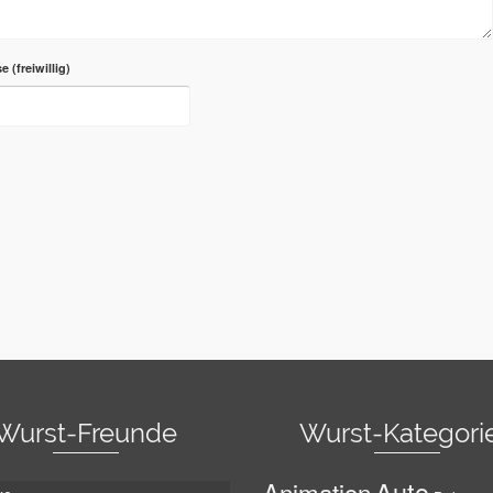
se
Wurst-Freunde
Wurst-Kategori
Auto
Animation