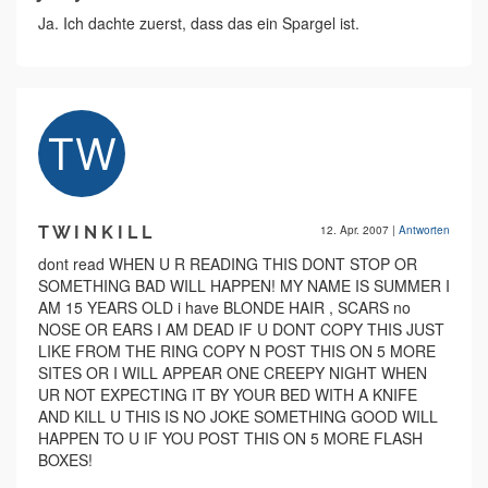
Ja. Ich dachte zuerst, dass das ein Spargel ist.
T W I N K I L L
12. Apr. 2007
|
Antworten
dont read WHEN U R READING THIS DONT STOP OR
SOMETHING BAD WILL HAPPEN! MY NAME IS SUMMER I
AM 15 YEARS OLD i have BLONDE HAIR , SCARS no
NOSE OR EARS I AM DEAD IF U DONT COPY THIS JUST
LIKE FROM THE RING COPY N POST THIS ON 5 MORE
SITES OR I WILL APPEAR ONE CREEPY NIGHT WHEN
UR NOT EXPECTING IT BY YOUR BED WITH A KNIFE
AND KILL U THIS IS NO JOKE SOMETHING GOOD WILL
HAPPEN TO U IF YOU POST THIS ON 5 MORE FLASH
BOXES!