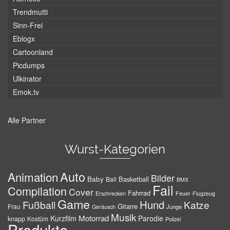
Trendmutti
Sinn-Frei
Eblogx
Cartoonland
Picdumps
Ulkinator
Emok.tv
Alle Partner
Wurst-Kategorien
Auto
Animation
Bilder
Baby
Basketball
Ball
BMX
Fail
Compilation
Cover
Fahrrad
Erschrecken
Feuer
Flugzeug
Game
Hund
Fußball
Katze
Gitarre
Frau
Junge
Geräusch
Musik
Motorrad
Kurzfilm
Parodie
knapp
Kostüm
Polizei
Produkte