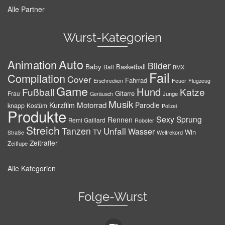
Alle Partner
Wurst-Kategorien
Auto
Animation
Bilder
Baby
Basketball
Ball
BMX
Fail
Compilation
Cover
Fahrrad
Erschrecken
Feuer
Flugzeug
Game
Hund
Fußball
Katze
Gitarre
Frau
Junge
Geräusch
Musik
Motorrad
Kurzfilm
Parodie
knapp
Kostüm
Polizei
Produkte
Sexy
Sprung
Rennen
Remi Gaillard
Roboter
Streich
Tanzen
Unfall
Wasser
TV
Win
Weltrekord
Straße
Zeitraffer
Zeitlupe
Alle Kategorien
Folge-Wurst