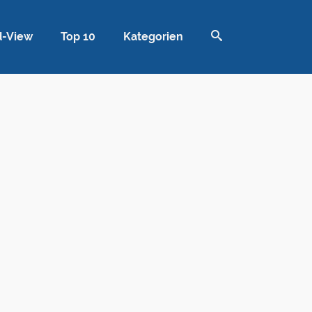
d-View
Top 10
Kategorien