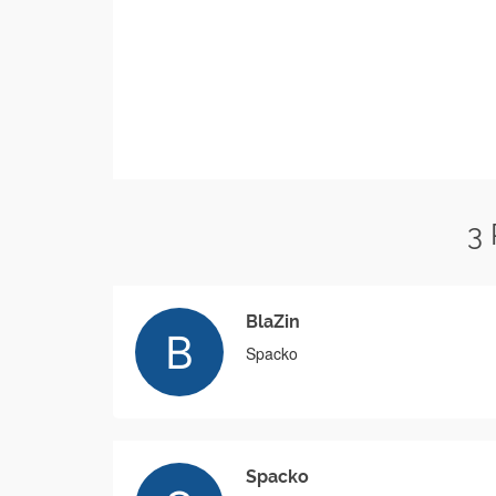
3
BlaZin
Spacko
Spacko