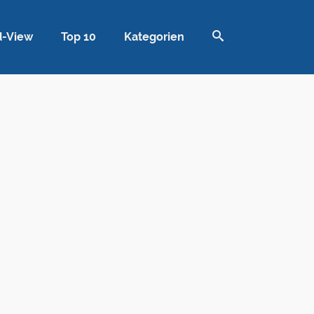
d-View
Top 10
Kategorien