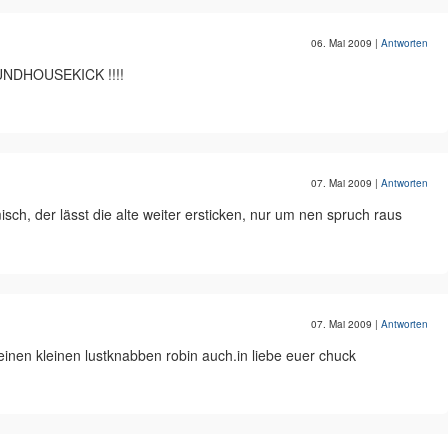
06. Mai 2009
|
Antworten
ROUNDHOUSEKICK !!!!
07. Mai 2009
|
Antworten
isch, der lässt die alte weiter ersticken, nur um nen spruch raus
07. Mai 2009
|
Antworten
einen kleinen lustknabben robin auch.in liebe euer chuck