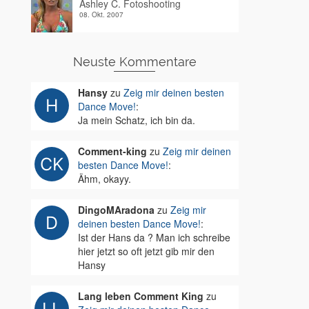
Ashley C. Fotoshooting
08. Okt. 2007
Neuste Kommentare
Hansy
zu
Zeig mir deinen besten
Dance Move!
:
Ja mein Schatz, ich bin da.
Comment-king
zu
Zeig mir deinen
besten Dance Move!
:
Ähm, okayy.
DingoMAradona
zu
Zeig mir
deinen besten Dance Move!
:
Ist der Hans da ? Man ich schreibe
hier jetzt so oft jetzt gib mir den
Hansy
Lang leben Comment King
zu