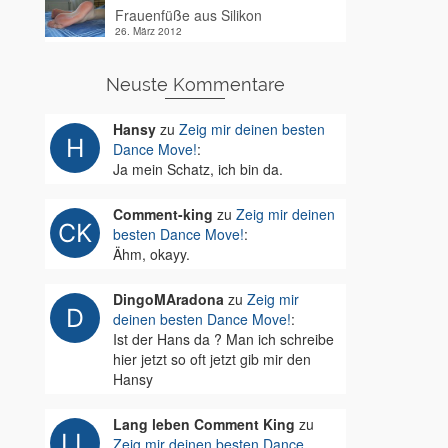
Frauenfüße aus Silikon
26. März 2012
Neuste Kommentare
Hansy
zu
Zeig mir deinen besten
Dance Move!
:
Ja mein Schatz, ich bin da.
Comment-king
zu
Zeig mir deinen
besten Dance Move!
:
Ähm, okayy.
DingoMAradona
zu
Zeig mir
deinen besten Dance Move!
:
Ist der Hans da ? Man ich schreibe
hier jetzt so oft jetzt gib mir den
Hansy
Lang leben Comment King
zu
Zeig mir deinen besten Dance