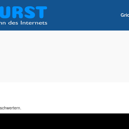
Gri
tschwertern.