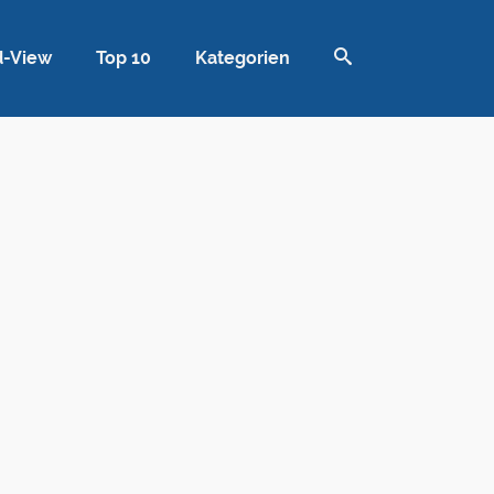
d-View
Top 10
Kategorien