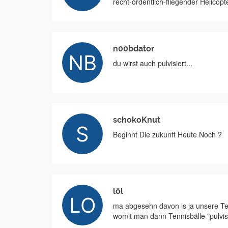
recht-ordentlich-fliegender Helicopte
n00bdator
du wirst auch pulvisiert...
schokoKnut
Beginnt Die zukunft Heute Noch ?
löl
ma abgesehn davon is ja unsere Tec
womit man dann Tennisbälle "pulvisi