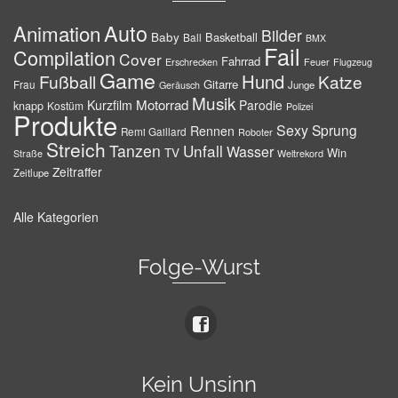
Auto
Animation
Bilder
Baby
Basketball
Ball
BMX
Fail
Compilation
Cover
Fahrrad
Erschrecken
Feuer
Flugzeug
Game
Hund
Fußball
Katze
Gitarre
Frau
Junge
Geräusch
Musik
Motorrad
Kurzfilm
Parodie
knapp
Kostüm
Polizei
Produkte
Sexy
Sprung
Rennen
Remi Gaillard
Roboter
Streich
Tanzen
Unfall
Wasser
TV
Win
Weltrekord
Straße
Zeitraffer
Zeitlupe
Alle Kategorien
Folge-Wurst
Kein Unsinn