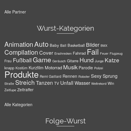
Alle Partner
Wurst-Kategorien
Auto
Animation
Bilder
Baby
Basketball
Ball
BMX
Fail
Compilation
Cover
Fahrrad
Erschrecken
Feuer
Flugzeug
Game
Hund
Fußball
Katze
Gitarre
Frau
Junge
Geräusch
Musik
Motorrad
Kurzfilm
Parodie
knapp
Kostüm
Polizei
Produkte
Sexy
Sprung
Rennen
Remi Gaillard
Roboter
Streich
Tanzen
Unfall
Wasser
TV
Win
Weltrekord
Straße
Zeitraffer
Zeitlupe
Alle Kategorien
Folge-Wurst