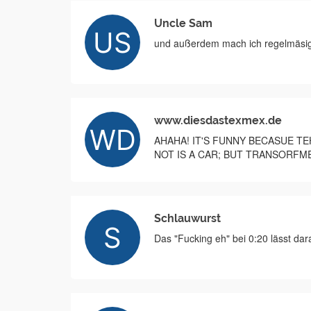
Uncle Sam
und außerdem mach ich regelmäsig
www.diesdastexmex.de
AHAHA! IT'S FUNNY BECASUE TE
NOT IS A CAR; BUT TRANSORFME
Schlauwurst
Das "Fucking eh" bei 0:20 lässt dar