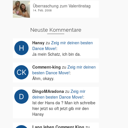
Überraschung zum Valentinstag
14. Feb. 2008
Neuste Kommentare
Hansy
zu
Zeig mir deinen besten
Dance Move!
:
Ja mein Schatz, ich bin da.
Comment-king
zu
Zeig mir deinen
besten Dance Move!
:
Ähm, okayy.
DingoMAradona
zu
Zeig mir
deinen besten Dance Move!
:
Ist der Hans da ? Man ich schreibe
hier jetzt so oft jetzt gib mir den
Hansy
Lang leben Comment King
zu