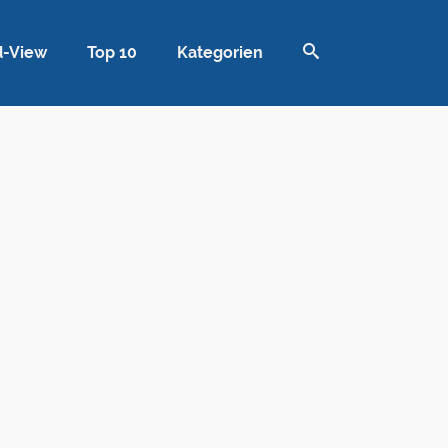
d-View
Top 10
Kategorien