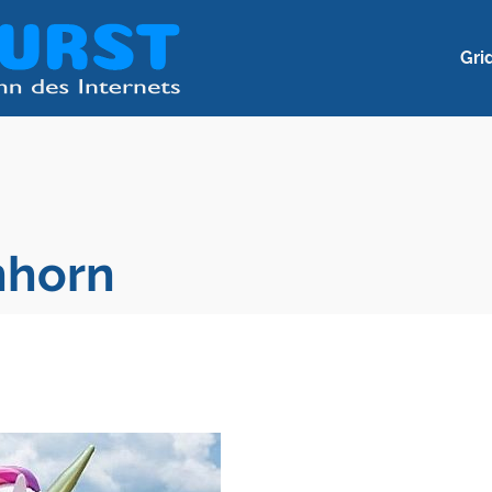
Gri
nhorn