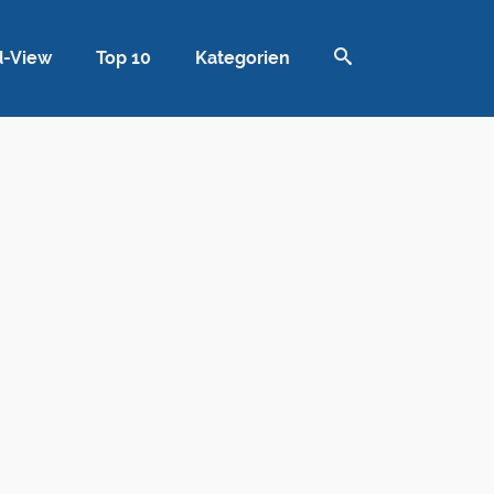
d-View
Top 10
Kategorien