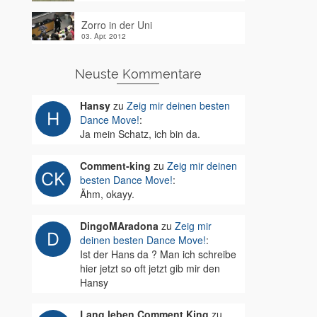
Zorro in der Uni
03. Apr. 2012
Neuste Kommentare
Hansy
zu
Zeig mir deinen besten
Dance Move!
:
Ja mein Schatz, ich bin da.
Comment-king
zu
Zeig mir deinen
besten Dance Move!
:
Ähm, okayy.
DingoMAradona
zu
Zeig mir
deinen besten Dance Move!
:
Ist der Hans da ? Man ich schreibe
hier jetzt so oft jetzt gib mir den
Hansy
Lang leben Comment King
zu