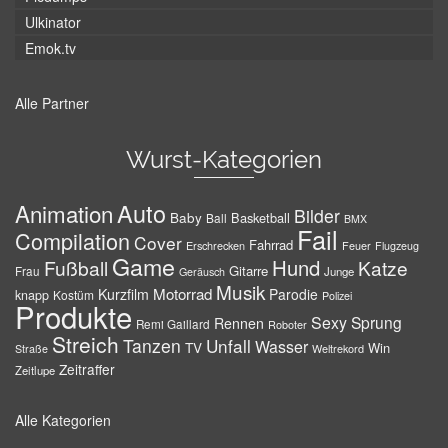
Ulkinator
Emok.tv
Alle Partner
Wurst-Kategorien
Auto
Animation
Bilder
Baby
Basketball
Ball
BMX
Fail
Compilation
Cover
Fahrrad
Erschrecken
Feuer
Flugzeug
Game
Hund
Fußball
Katze
Gitarre
Frau
Junge
Geräusch
Musik
Motorrad
Kurzfilm
Parodie
knapp
Kostüm
Polizei
Produkte
Sexy
Sprung
Rennen
Remi Gaillard
Roboter
Streich
Tanzen
Unfall
Wasser
TV
Win
Weltrekord
Straße
Zeitraffer
Zeitlupe
Alle Kategorien