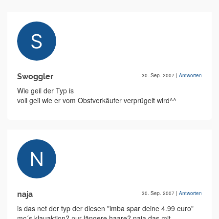
Swoggler
30. Sep. 2007
|
Antworten
Wie geil der Typ is
voll geil wie er vom Obstverkäufer verprügelt wird^^
naja
30. Sep. 2007
|
Antworten
is das net der typ der diesen "imba spar deine 4.99 euro"
mc´s klauaktion? nur längere haare? naja das mit