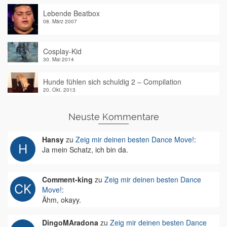
Lebende Beatbox
08. März 2007
Cosplay-Kid
30. Mai 2014
Hunde fühlen sich schuldig 2 – Compilation
20. Okt. 2013
Neuste Kommentare
Hansy
zu
Zeig mir deinen besten Dance Move!
:
Ja mein Schatz, ich bin da.
Comment-king
zu
Zeig mir deinen besten Dance
Move!
:
Ähm, okayy.
DingoMAradona
zu
Zeig mir deinen besten Dance