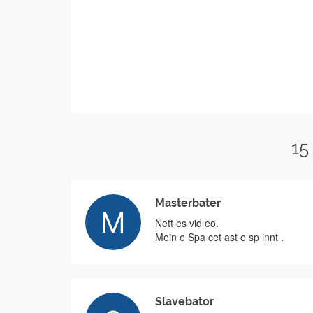
15
Masterbater
Nett es vid eo.
Mein e Spa cet ast e sp innt .
Slavebator