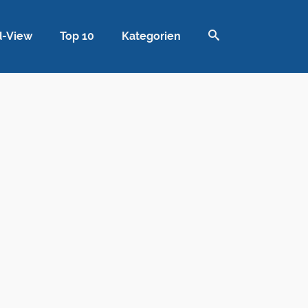
d-View
Top 10
Kategorien