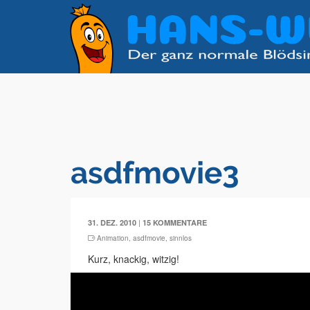
asdfmovie3
|
31. DEZ. 2010
15 KOMMENTARE
Animation
,
asdfmovie
,
sinnlos
Kurz, knackig, witzig!