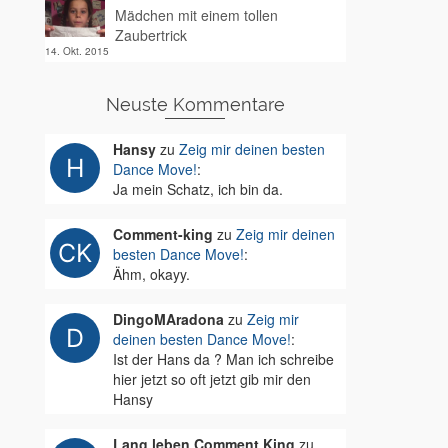
Mädchen mit einem tollen
Zaubertrick
14. Okt. 2015
Neuste Kommentare
Hansy
zu
Zeig mir deinen besten
Dance Move!
:
Ja mein Schatz, ich bin da.
Comment-king
zu
Zeig mir deinen
besten Dance Move!
:
Ähm, okayy.
DingoMAradona
zu
Zeig mir
deinen besten Dance Move!
:
Ist der Hans da ? Man ich schreibe
hier jetzt so oft jetzt gib mir den
Hansy
Lang leben Comment King
zu