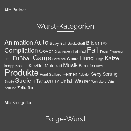
Alle Partner
Wurst-Kategorien
Auto
Animation
Bilder
Baby
Basketball
Ball
BMX
Fail
Compilation
Cover
Fahrrad
Erschrecken
Feuer
Flugzeug
Game
Hund
Fußball
Katze
Gitarre
Frau
Junge
Geräusch
Musik
Motorrad
Kurzfilm
Parodie
knapp
Kostüm
Polizei
Produkte
Sexy
Sprung
Rennen
Remi Gaillard
Roboter
Streich
Tanzen
Unfall
Wasser
TV
Win
Weltrekord
Straße
Zeitraffer
Zeitlupe
Alle Kategorien
Folge-Wurst