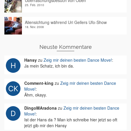
Überraschungsbesuch von Oben
25. Feb. 2010
Aliensichtung während Uri Gellers Ufo-Show
18. Nov. 2008
Neuste Kommentare
Hansy
zu
Zeig mir deinen besten Dance Move!
:
Ja mein Schatz, ich bin da.
Comment-king
zu
Zeig mir deinen besten Dance
Move!
:
Ähm, okayy.
DingoMAradona
zu
Zeig mir deinen besten Dance
Move!
:
Ist der Hans da ? Man ich schreibe hier jetzt so oft
jetzt gib mir den Hansy