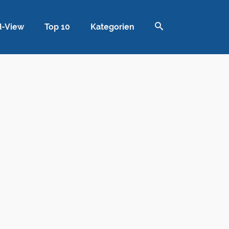
d-View
Top 10
Kategorien