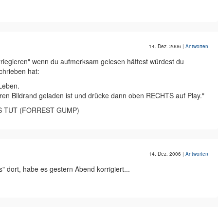
14. Dez. 2006
|
Antworten
rriegieren" wenn du aufmerksam gelesen hättest würdest du
chrieben hat:
 Leben.
ren Bildrand geladen ist und drücke dann oben RECHTS auf Play."
 TUT (FORREST GUMP)
14. Dez. 2006
|
Antworten
 dort, habe es gestern Abend korrigiert...