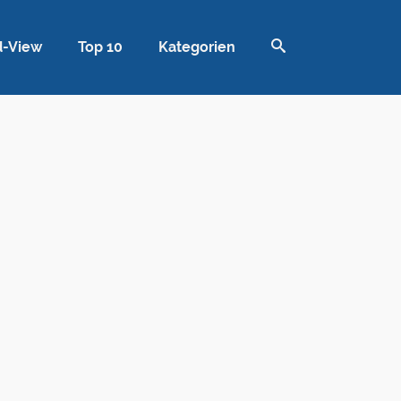
d-View
Top 10
Kategorien