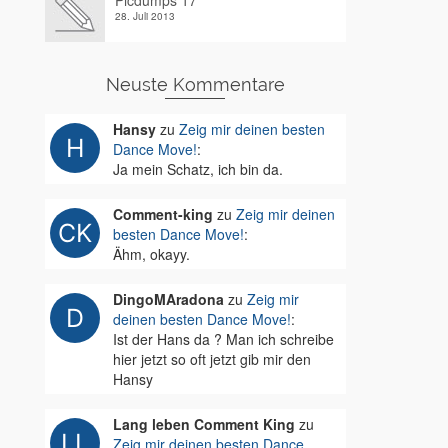
Picdumps 17
28. Juli 2013
Neuste Kommentare
Hansy
zu
Zeig mir deinen besten
Dance Move!
:
Ja mein Schatz, ich bin da.
Comment-king
zu
Zeig mir deinen
besten Dance Move!
:
Ähm, okayy.
DingoMAradona
zu
Zeig mir
deinen besten Dance Move!
:
Ist der Hans da ? Man ich schreibe
hier jetzt so oft jetzt gib mir den
Hansy
Lang leben Comment King
zu
Zeig mir deinen besten Dance