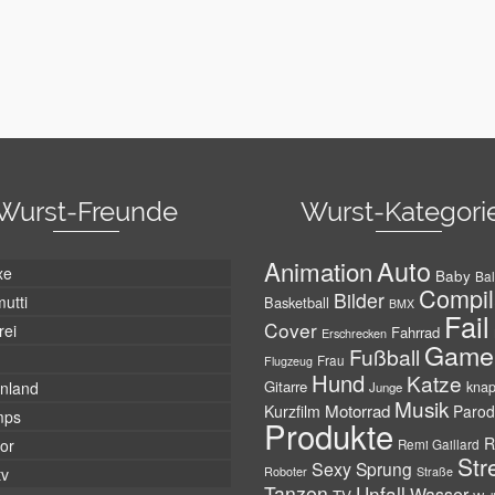
Wurst-Freunde
Wurst-Kategori
Auto
Animation
xe
Baby
Bal
Compil
Bilder
utti
Basketball
BMX
Fail
Cover
rei
Fahrrad
Erschrecken
Game
Fußball
Frau
Flugzeug
Hund
Katze
Gitarre
nland
kna
Junge
Musik
Motorrad
Kurzfilm
Parod
mps
Produkte
R
tor
Remi Gaillard
Str
Sexy
Sprung
Roboter
tv
Straße
Tanzen
Unfall
Wasser