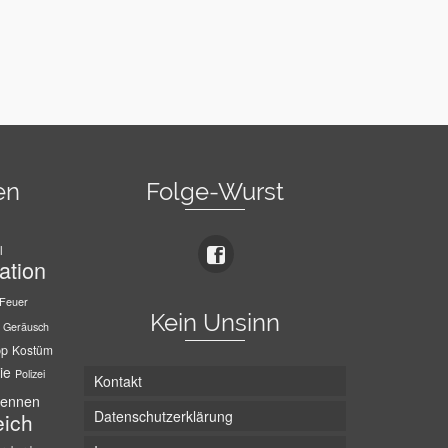
en
Folge-Wurst
l
ation
Feuer
Kein Unsinn
Geräusch
pp
Kostüm
ie
Polizei
Kontakt
ennen
Datenschutzerklärung
eich