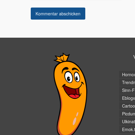
Horno
Trendm
Sinn-F
Eblogx
Cartoo
Picdu
Ulkina
Emok.