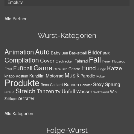
Emok.tv
Alle Partner
Wurst-Kategorien
Auto
Animation
Bilder
Baby
Basketball
Ball
BMX
Fail
Compilation
Cover
Fahrrad
Erschrecken
Feuer
Flugzeug
Game
Hund
Fußball
Katze
Gitarre
Frau
Junge
Geräusch
Musik
Motorrad
Kurzfilm
Parodie
knapp
Kostüm
Polizei
Produkte
Sexy
Sprung
Rennen
Remi Gaillard
Roboter
Streich
Tanzen
Unfall
Wasser
TV
Win
Weltrekord
Straße
Zeitraffer
Zeitlupe
Alle Kategorien
Folge-Wurst