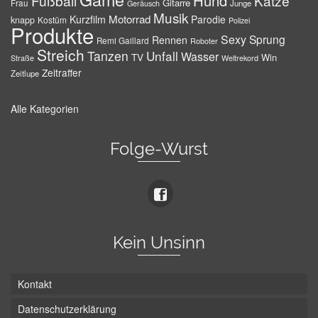
Hund
Fußball
Katze
Gitarre
Frau
Junge
Geräusch
Musik
Motorrad
Kurzfilm
Parodie
knapp
Kostüm
Polizei
Produkte
Sexy
Sprung
Rennen
Remi Gaillard
Roboter
Streich
Tanzen
Unfall
Wasser
TV
Win
Weltrekord
Straße
Zeitraffer
Zeitlupe
Alle Kategorien
Folge-Wurst
Kein Unsinn
Kontakt
Datenschutzerklärung