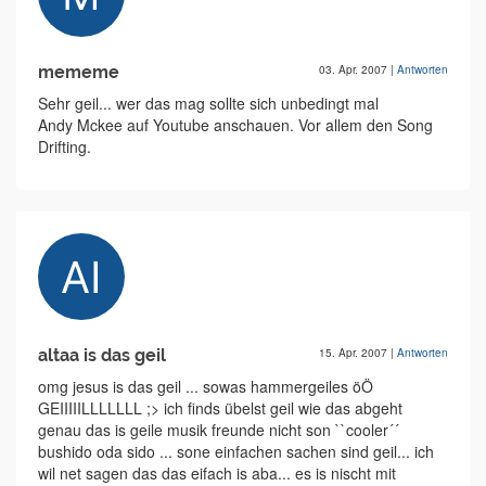
mememe
03. Apr. 2007
|
Antworten
Sehr geil... wer das mag sollte sich unbedingt mal
Andy Mckee auf Youtube anschauen. Vor allem den Song
Drifting.
altaa is das geil
15. Apr. 2007
|
Antworten
omg jesus is das geil ... sowas hammergeiles öÖ
GEIIIIILLLLLLL ;> ich finds übelst geil wie das abgeht
genau das is geile musik freunde nicht son ``cooler´´
bushido oda sido ... sone einfachen sachen sind geil... ich
wil net sagen das das eifach is aba... es is nischt mit