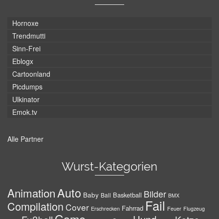
Hornoxe
Trendmutti
Sinn-Frei
Eblogx
Cartoonland
Picdumps
Ulkinator
Emok.tv
Alle Partner
Wurst-Kategorien
Auto
Animation
Bilder
Baby
Basketball
Ball
BMX
Fail
Compilation
Cover
Fahrrad
Erschrecken
Feuer
Flugzeug
Game