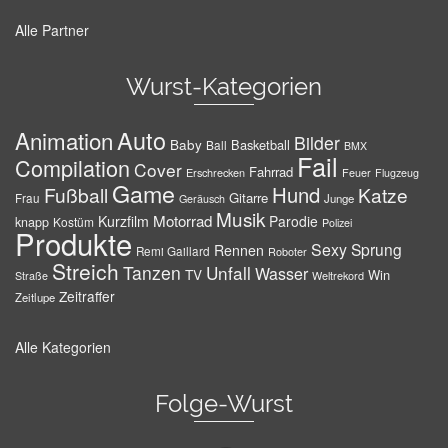
Alle Partner
Wurst-Kategorien
Auto
Animation
Bilder
Baby
Basketball
Ball
BMX
Fail
Compilation
Cover
Fahrrad
Erschrecken
Feuer
Flugzeug
Game
Hund
Fußball
Katze
Gitarre
Frau
Junge
Geräusch
Musik
Motorrad
Kurzfilm
Parodie
knapp
Kostüm
Polizei
Produkte
Sexy
Sprung
Rennen
Remi Gaillard
Roboter
Streich
Tanzen
Unfall
Wasser
TV
Win
Weltrekord
Straße
Zeitraffer
Zeitlupe
Alle Kategorien
Folge-Wurst