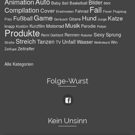
Auto
Animation
Bilder
Baby
Basketball
Ball
BMX
Fail
Compilation
Cover
Fahrrad
Erschrecken
Feuer
Flugzeug
Game
Hund
Fußball
Katze
Gitarre
Frau
Junge
Geräusch
Musik
Motorrad
Kurzfilm
Parodie
knapp
Kostüm
Polizei
Produkte
Sexy
Sprung
Rennen
Remi Gaillard
Roboter
Streich
Tanzen
Unfall
Wasser
TV
Win
Weltrekord
Straße
Zeitraffer
Zeitlupe
Alle Kategorien
Folge-Wurst
Kein Unsinn