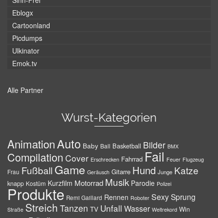
Sinn-Frei
Eblogx
Cartoonland
Picdumps
Ulkinator
Emok.tv
Alle Partner
Wurst-Kategorien
Auto
Animation
Bilder
Baby
Basketball
Ball
BMX
Fail
Compilation
Cover
Fahrrad
Erschrecken
Feuer
Flugzeug
Game
Hund
Fußball
Katze
Gitarre
Frau
Junge
Geräusch
Musik
Motorrad
Kurzfilm
Parodie
knapp
Kostüm
Polizei
Produkte
Sexy
Sprung
Rennen
Remi Gaillard
Roboter
Streich
Tanzen
Unfall
Wasser
TV
Win
Weltrekord
Straße