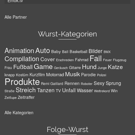
Emok.tv
Alle Partner
Wurst-Kategorien
Auto
Animation
Bilder
Baby
Basketball
Ball
BMX
Fail
Compilation
Cover
Fahrrad
Erschrecken
Feuer
Flugzeug
Game
Hund
Fußball
Katze
Gitarre
Frau
Junge
Geräusch
Musik
Motorrad
Kurzfilm
Parodie
knapp
Kostüm
Polizei
Produkte
Sexy
Sprung
Rennen
Remi Gaillard
Roboter
Streich
Tanzen
Unfall
Wasser
TV
Win
Weltrekord
Straße
Zeitraffer
Zeitlupe
Alle Kategorien
Folge-Wurst