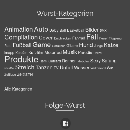
Wurst-Kategorien
Auto
Animation
Bilder
Baby
Basketball
Ball
BMX
Fail
Compilation
Cover
Fahrrad
Erschrecken
Feuer
Flugzeug
Game
Hund
Fußball
Katze
Gitarre
Frau
Junge
Geräusch
Musik
Motorrad
Kurzfilm
Parodie
knapp
Kostüm
Polizei
Produkte
Sexy
Sprung
Rennen
Remi Gaillard
Roboter
Streich
Tanzen
Unfall
Wasser
TV
Win
Weltrekord
Straße
Zeitraffer
Zeitlupe
Alle Kategorien
Folge-Wurst