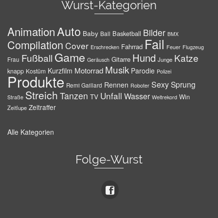
Wurst-Kategorien
Auto
Animation
Bilder
Baby
Basketball
Ball
BMX
Fail
Compilation
Cover
Fahrrad
Erschrecken
Feuer
Flugzeug
Game
Hund
Fußball
Katze
Gitarre
Frau
Junge
Geräusch
Musik
Motorrad
Kurzfilm
Parodie
knapp
Kostüm
Polizei
Produkte
Sexy
Sprung
Rennen
Remi Gaillard
Roboter
Streich
Tanzen
Unfall
Wasser
TV
Win
Weltrekord
Straße
Zeitraffer
Zeitlupe
Alle Kategorien
Folge-Wurst